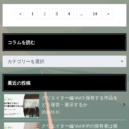
<
1
2
3
4
…
14
>
コラムを読む
最近の投稿
クリエイター編 Vol.5 保有する作品を
どう保管・展示するか
2026.05.15
クリエイター編 Vol.4 IPの保有者は個