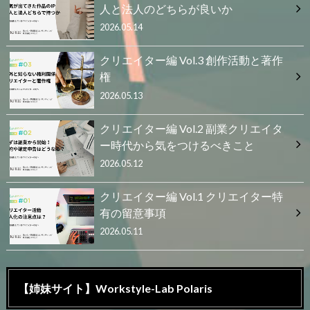
人と法人のどちらが良いか
2026.05.14
クリエイター編 Vol.3 創作活動と著作
権
2026.05.13
クリエイター編 Vol.2 副業クリエイタ
ー時代から気をつけるべきこと
2026.05.12
クリエイター編 Vol.1 クリエイター特
有の留意事項
2026.05.11
【姉妹サイト】Workstyle-Lab Polaris