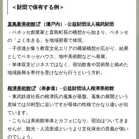
＜財団で保有する例＞
直島新美術館
（瀬戸内）- 公益財団法人福武財団
・ベネッセ創業家と直島町長の構想から始まり、ベネッセ
の「よく生きる」を地域密着で体現。
・子供達が集う教育文化エリアの構築構想が広がり、結果
としてベネッセハウス、地中美術館などへ発展。
・単体収支ビジネスではなく、宿泊飲食や芸術祭と絡めた
地域振興を寄付を受けながら行うという方針。
根津美術館
（表参道）- 公益財団法人根津美術館
・東武鉄道社長の根津氏の蒐集が基盤。蒐集の展開という
意味では川村型に近いですが母体の性格でかなり違いが出
ています。
・こちらは美術館単体とカフェになり、宿泊はついてきま
せんが、観光・人流形成というより文化保全の意義が強い
のでしょう。