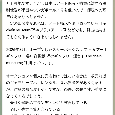
とも可能です。ただし日本はアート保有・購買に対する税
制優遇が米国やシンガポールよりも低いので、節税への寄
与はあまりありません。
一定の知名度があれば、アート掲示を請け負っている
The
chain museum
や
プラスアート
などでも、貸出に乗せ
てもらえるようになるかもしれません。
2026年3月にオープンした
スターバックス カフェ & アート
ギャラリー 谷中御殿坂
のギャラリー運営もThe chain
museumが手掛けています。
オークションや個人に売るわけではない場合は、販売前提
のギャラリー展示、レンタル、展示貸出等がありえます
が、作品の知名度もそうですが、条件との整合性が重要に
なってくるでしょう。
・会社や施設のブランディングと整合している
・値段が先方予算と合っている