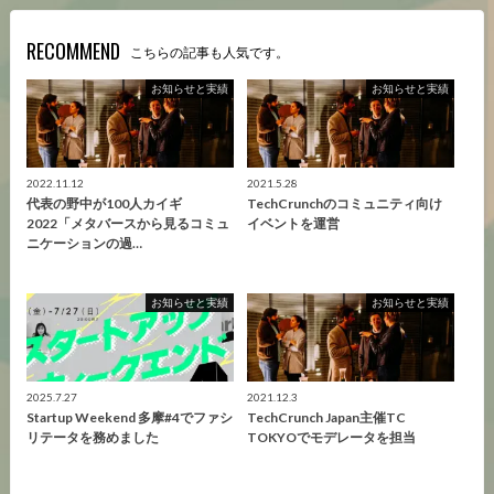
RECOMMEND
こちらの記事も人気です。
お知らせと実績
お知らせと実績
2022.11.12
2021.5.28
代表の野中が100人カイギ
TechCrunchのコミュニティ向け
2022「メタバースから見るコミュ
イベントを運営
ニケーションの過…
お知らせと実績
お知らせと実績
2025.7.27
2021.12.3
Startup Weekend 多摩#4でファシ
TechCrunch Japan主催TC
リテータを務めました
TOKYOでモデレータを担当